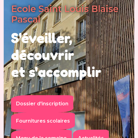
Ecole Saint Louis Blaise
Pascal
S'éveiller,
découvrir
et s'accomplir
Dossier d'inscription
Fournitures scolaires