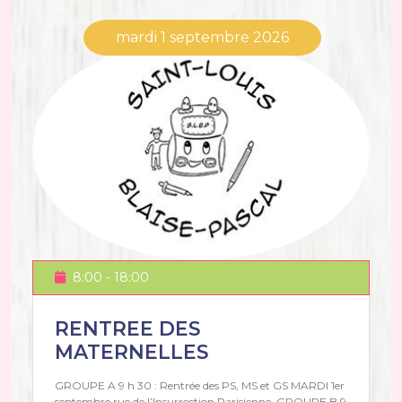
mardi 1 septembre 2026
8:00 - 18:00
RENTREE DES
MATERNELLES
GROUPE A 9 h 30 : Rentrée des PS, MS et GS MARDI 1er
septembre rue de l’Insurrection Parisienne. GROUPE B 9