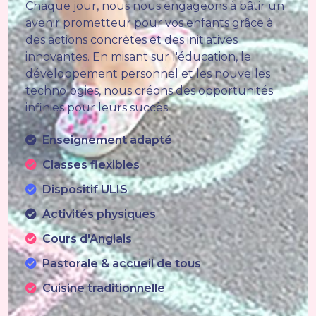
Chaque jour, nous nous engageons à bâtir un
avenir prometteur pour vos enfants grâce à
des actions concrètes et des initiatives
innovantes. En misant sur l'éducation, le
développement personnel et les nouvelles
technologies, nous créons des opportunités
infinies pour leurs succès.
Enseignement adapté
Classes flexibles
Dispositif ULIS
Activités physiques
Cours d'Anglais
Pastorale & accueil de tous
Cuisine traditionnelle